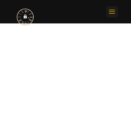
Imprint
This imprint was last updated on 04/06/2024.
The owner of this website is:
SAS MAECO
RES LES RAMIERS BAT CAIALI APPT C34 ANSE A L’ANE 97229
LES TROIS-ILETS
Martinique
Email: contact@lessecretsdutemps.com
Phone number: 06 96 28 43 59