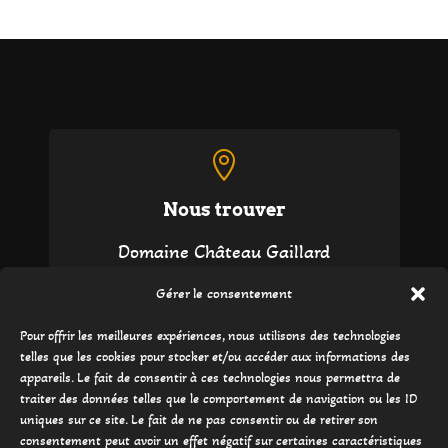
1000

Nous trouver
Domaine Château Gaillard
sur la route entre Rivière Salée & Trois-Îlets
Gérer le consentement
97229 TROIS ILETS
Pour offrir les meilleures expériences, nous utilisons des technologies
telles que les cookies pour stocker et/ou accéder aux informations des
Martinique
appareils. Le fait de consentir à ces technologies nous permettra de
traiter des données telles que le comportement de navigation ou les ID
uniques sur ce site. Le fait de ne pas consentir ou de retirer son
consentement peut avoir un effet négatif sur certaines caractéristiques